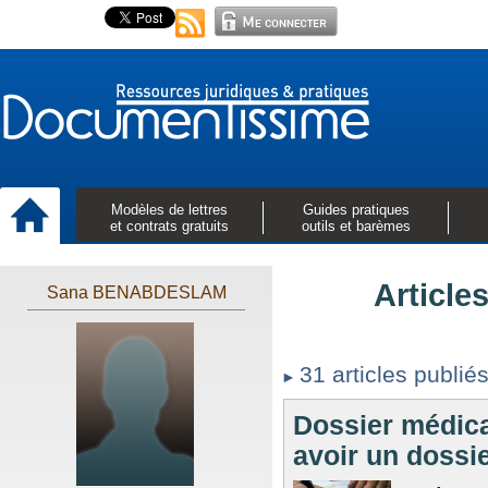
Modèles de lettres
Guides pratiques
et contrats gratuits
outils et barèmes
Article
Sana BENABDESLAM
31 articles publié
Dossier médical
avoir un dossie