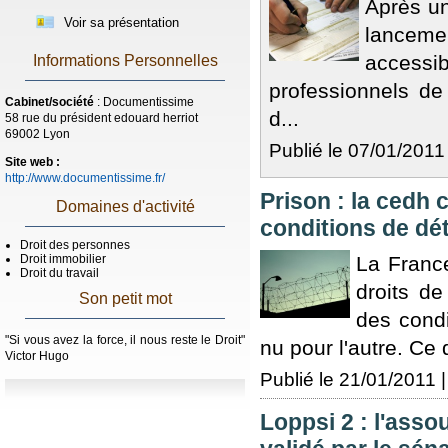
Après u
Voir sa présentation
lancemen
accessib
Informations Personnelles
professionnels d
Cabinet/société
: Documentissime
d...
58 rue du président edouard herriot
69002 Lyon
Publié le 07/01/2011 
Site web :
http://www.documentissime.fr/
Prison : la cedh
Domaines d'activité
conditions de dé
Droit des personnes
Droit immobilier
La Franc
Droit du travail
droits d
Son petit mot
des condi
"Si vous avez la force, il nous reste le Droit"
nu pour l'autre. Ce
Victor Hugo
Publié le 21/01/2011 |
Loppsi 2 : l'ass