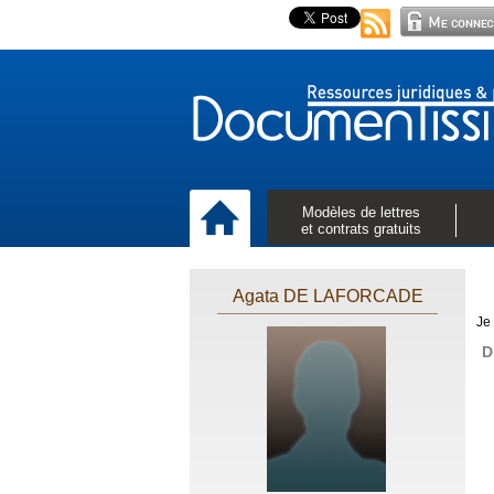
Modèles de lettres
et contrats gratuits
Agata DE LAFORCADE
Je
D