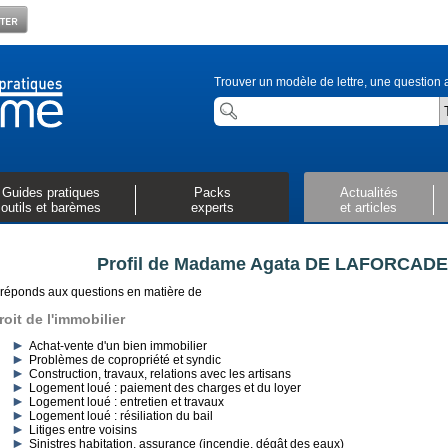
Trouver un modèle de lettre, une question a
Guides pratiques
Packs
Actualités
outils et barèmes
experts
et articles
Profil de Madame Agata DE LAFORCADE, 
 réponds aux questions en matière de
roit de l'immobilier
Achat-vente d'un bien immobilier
Problèmes de copropriété et syndic
Construction, travaux, relations avec les artisans
Logement loué : paiement des charges et du loyer
Logement loué : entretien et travaux
Logement loué : résiliation du bail
Litiges entre voisins
Sinistres habitation, assurance (incendie, dégât des eaux)